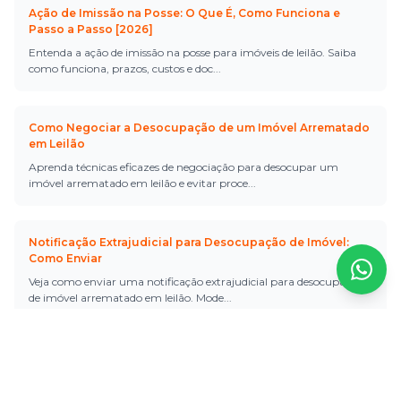
Ação de Imissão na Posse: O Que É, Como Funciona e
Passo a Passo [2026]
Entenda a ação de imissão na posse para imóveis de leilão. Saiba
como funciona, prazos, custos e doc
...
Como Negociar a Desocupação de um Imóvel Arrematado
em Leilão
Aprenda técnicas eficazes de negociação para desocupar um
imóvel arrematado em leilão e evitar proce
...
Notificação Extrajudicial para Desocupação de Imóvel:
Como Enviar
Veja como enviar uma notificação extrajudicial para desocupação
de imóvel arrematado em leilão. Mode
...
Como Descobrir Quem Ocupa um Imóvel Arrematado em
Leilão
Veja como descobrir os dados do ocupante de um imóvel